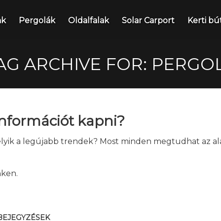
nk
Pergolák
Oldalfalak
Solar Carport
Kerti bú
AG ARCHIVE FOR: PERGO
információt kapni?
elyik a legújabb trendek? Most minden megtudhat az al
nken.
BEJEGYZÉSEK