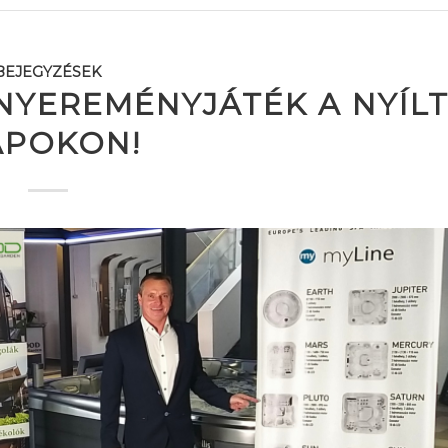
BEJEGYZÉSEK
NYEREMÉNYJÁTÉK A NYÍL
APOKON!