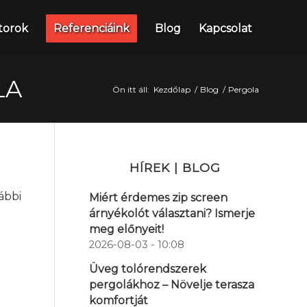
torok
Referenciáink
Blog
Kapcsolat
LA
Ön itt áll:
Kezdőlap
/
Blog
/
Pergola
HÍREK | BLOG
ábbi
Miért érdemes zip screen
árnyékolót választani? Ismerje
meg előnyeit!
2026-08-03 - 10:08
Üveg tolórendszerek
pergolákhoz – Növelje terasza
komfortját