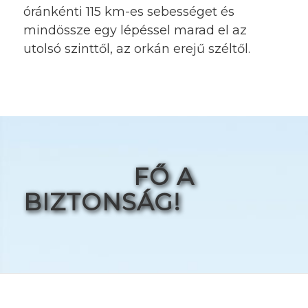
óránkénti 115 km-es sebességet és
mindössze egy lépéssel marad el az
utolsó szinttől, az orkán erejű széltől.
FŐ A
BIZTONSÁG!