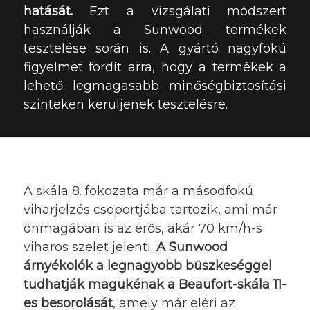
hatását.
Ezt a vizsgálati módszert
használják a Sunwood termékek
tesztelése során is. A gyártó nagyfokú
figyelmet fordít arra, hogy a termékek a
lehető legmagasabb minőségbiztosítási
szinteken kerüljenek tesztelésre.
A skála 8. fokozata már a másodfokú
viharjelzés csoportjába tartozik, ami már
önmagában is az erős, akár 70 km/h-s
viharos szelet jelenti.
A Sunwood
árnyékolók a legnagyobb büszkeséggel
tudhatják magukénak a Beaufort-skála 11-
es besorolását
, amely már eléri az