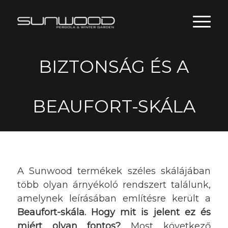
BIZTONSÁG ÉS A
BEAUFORT-SKÁLA
A Sunwood termékek széles skálájában
több olyan árnyékoló rendszert találunk,
amelynek leírásában említésre került a
Beaufort-skála. Hogy mit is jelent ez és
miért olyan fontos?
Most következő