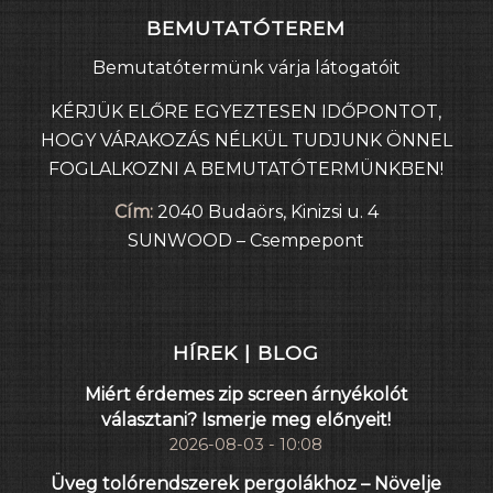
BEMUTATÓTEREM
Bemutatótermünk várja látogatóit
KÉRJÜK ELŐRE EGYEZTESEN IDŐPONTOT,
HOGY VÁRAKOZÁS NÉLKÜL TUDJUNK ÖNNEL
FOGLALKOZNI A BEMUTATÓTERMÜNKBEN!
Cím:
2040 Budaörs, Kinizsi u. 4
SUNWOOD – Csempepont
HÍREK | BLOG
Miért érdemes zip screen árnyékolót
választani? Ismerje meg előnyeit!
2026-08-03 - 10:08
Üveg tolórendszerek pergolákhoz – Növelje