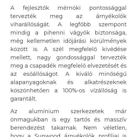
A fejlesztők mérnöki pontossággal
tervezték meg az árnyékolók
viharállóságát. A legfőbb szempont
mindig a pihenni vágyók biztonsága,
még kellemetlen időjárási körülmények
között is. A szél megfelelő kivédése
mellett, nagy gondossággal tervezték
meg a csapadék megfelelő elvezetését és
az esőállóságot. A kiváló minőségű
alapanyagoknak és alkatrészeknek
köszönhetően a 100%-os vízállóság is
garantált.
Az alumínium szerkezetek már
önmagukban is egy tartós és masszív
berendezést takarnak. Nem véletlen,
hogy a Sunwood árnyékolók profiljai is