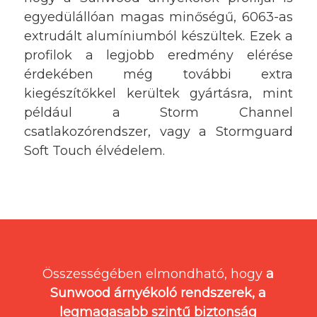
egyedülállóan magas minőségű, 6063-as
extrudált alumíniumból készültek. Ezek a
profilok a legjobb eredmény elérése
érdekében még további extra
kiegészítőkkel kerültek gyártásra, mint
például a Storm Channel
csatlakozórendszer, vagy a Stormguard
Soft Touch élvédelem.
Összességében elmondható, hogy
a
Sunwood árnyékoló rendszerek, a
legmagasabb szintű biztonság