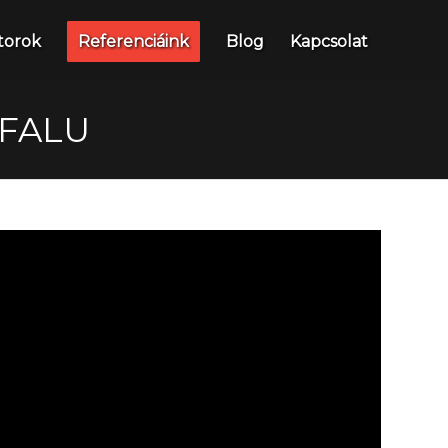
torok
Referenciáink
Blog
Kapcsolat
JFALU