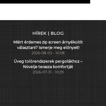
HÍREK | BLOG
Miért érdemes zip screen árnyékolót
választani? Ismerje meg előnyeit!
2026-08-03 - 10:08
Üveg tolórendszerek pergolákhoz –
Növelje terasza komfortját
2026-07-31 - 10:29