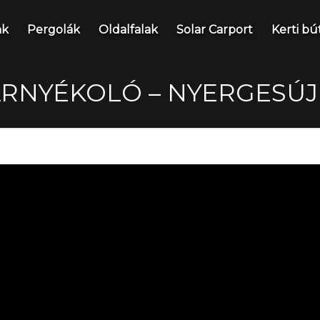
nk
Pergolák
Oldalfalak
Solar Carport
Kerti bú
ÁRNYÉKOLÓ – NYERGESÚ