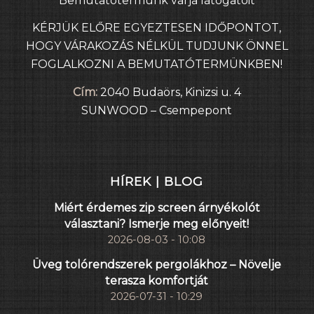
Bemutatótermünk várja látogatóit
KÉRJÜK ELŐRE EGYEZTESEN IDŐPONTOT,
HOGY VÁRAKOZÁS NÉLKÜL TUDJUNK ÖNNEL
FOGLALKOZNI A BEMUTATÓTERMÜNKBEN!
Cím:
2040 Budaörs, Kinizsi u. 4
SUNWOOD – Csempepont
HÍREK | BLOG
Miért érdemes zip screen árnyékolót
választani? Ismerje meg előnyeit!
2026-08-03 - 10:08
Üveg tolórendszerek pergolákhoz – Növelje
terasza komfortját
2026-07-31 - 10:29