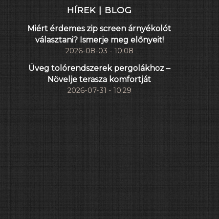
HÍREK | BLOG
Miért érdemes zip screen árnyékolót
választani? Ismerje meg előnyeit!
2026-08-03 - 10:08
Üveg tolórendszerek pergolákhoz –
Növelje terasza komfortját
2026-07-31 - 10:29