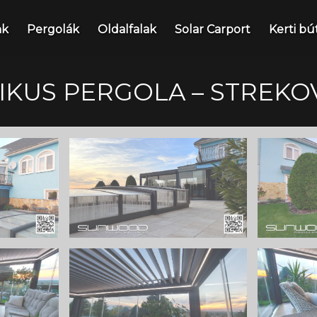
nk
Pergolák
Oldalfalak
Solar Carport
Kerti bú
KUS PERGOLA – STREKOV 