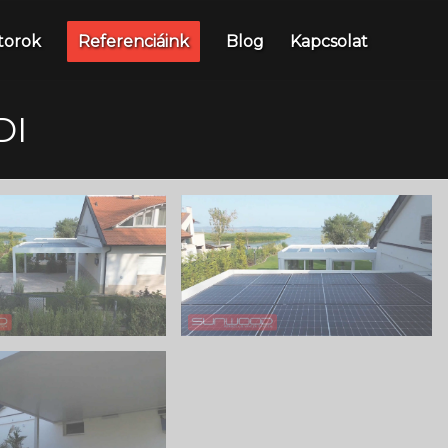
torok
Referenciáink
Blog
Kapcsolat
DI