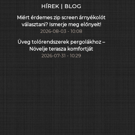
HÍREK | BLOG
Miért érdemes zip screen árnyékolót
választani? Ismerje meg előnyeit!
2026-08-03 - 10:08
Üveg tolórendszerek pergolákhoz –
Növelje terasza komfortját
2026-07-31 - 10:29