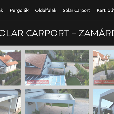
nk
Pergolák
Oldalfalak
Solar Carport
Kerti bú
OLAR CARPORT – ZAMÁR