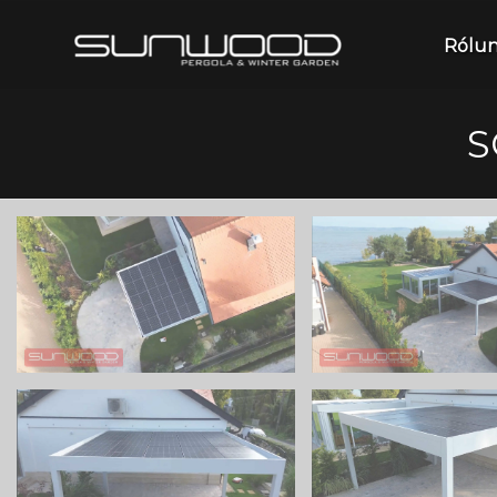
Rólu
S