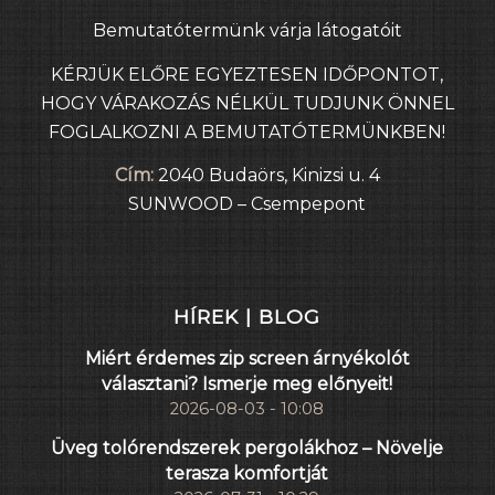
Bemutatótermünk várja látogatóit
KÉRJÜK ELŐRE EGYEZTESEN IDŐPONTOT,
HOGY VÁRAKOZÁS NÉLKÜL TUDJUNK ÖNNEL
FOGLALKOZNI A BEMUTATÓTERMÜNKBEN!
Cím:
2040 Budaörs, Kinizsi u. 4
SUNWOOD – Csempepont
HÍREK | BLOG
Miért érdemes zip screen árnyékolót
választani? Ismerje meg előnyeit!
2026-08-03 - 10:08
Üveg tolórendszerek pergolákhoz – Növelje
terasza komfortját