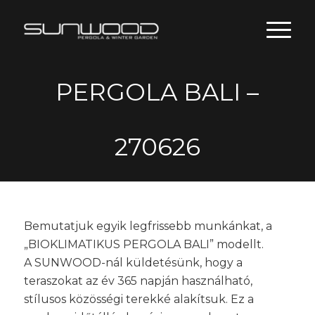
PERGOLA BALI –
270626
Bemutatjuk egyik legfrissebb munkánkat, a
„BIOKLIMATIKUS PERGOLA BALI” modellt.
A SUNWOOD-nál küldetésünk, hogy a
teraszokat az év 365 napján használható,
stílusos közösségi terekké alakítsuk. Ez a