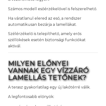
Számos modell esőérzékelővel is felszerelhető.
Ha váratlanul elered az eső, a rendszer
automatikusan bezárja a lamellákat.
Szélérzékelő is telepíthető, amely erős
széllökések esetén biztonsági funkciókat
aktivál.
MILYEN ELŐNYEI
VANNAK EGY VÍZZÁRÓ
LAMELLÁS TETŐNEK?
A terasz gyakorlatilag egy új lakótérré válik.
A legfontosabb előnyök: