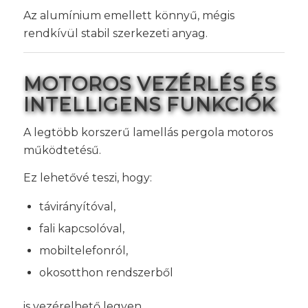
Az alumínium emellett könnyű, mégis
rendkívül stabil szerkezeti anyag.
MOTOROS VEZÉRLÉS ÉS
INTELLIGENS FUNKCIÓK
A legtöbb korszerű lamellás pergola motoros
működtetésű.
Ez lehetővé teszi, hogy:
távirányítóval,
fali kapcsolóval,
mobiltelefonról,
okosotthon rendszerből
is vezérelhető legyen.