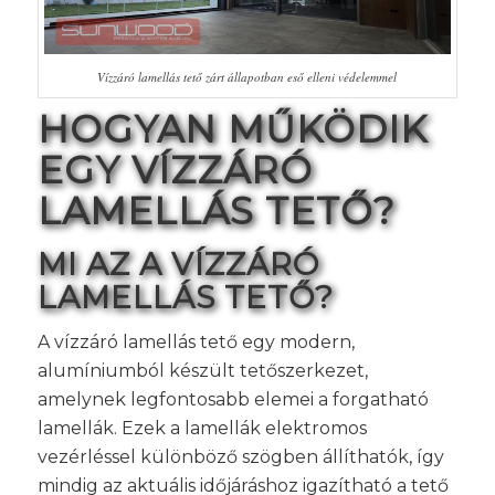
Vízzáró lamellás tető zárt állapotban eső elleni védelemmel
HOGYAN MŰKÖDIK
EGY VÍZZÁRÓ
LAMELLÁS TETŐ?
MI AZ A VÍZZÁRÓ
LAMELLÁS TETŐ?
A vízzáró lamellás tető egy modern,
alumíniumból készült tetőszerkezet,
amelynek legfontosabb elemei a forgatható
lamellák. Ezek a lamellák elektromos
vezérléssel különböző szögben állíthatók, így
mindig az aktuális időjáráshoz igazítható a tető