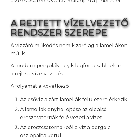
esőzés esetén is száraz maradjon a pihenőtér.
A REJTETT VÍZELVEZETŐ
RENDSZER SZEREPE
A vízzáró működés nem kizárólag a lamellákon
múlik.
A modern pergolák egyik legfontosabb eleme
a rejtett vízelvezetés.
A folyamat a következő:
Az esővíz a zárt lamellák felületére érkezik.
A lamellák enyhe lejtése az oldalsó
ereszcsatornák felé vezeti a vizet.
Az ereszcsatornákból a víz a pergola
oszlopaiba kerül.