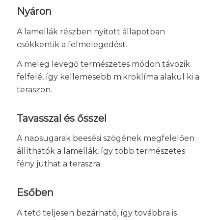
Nyáron
A lamellák részben nyitott állapotban
csökkentik a felmelegedést.
A meleg levegő természetes módon távozik
felfelé, így kellemesebb mikroklíma alakul ki a
teraszon.
Tavasszal és ősszel
A napsugarak beesési szögének megfelelően
állíthatók a lamellák, így több természetes
fény juthat a teraszra.
Esőben
A tető teljesen bezárható, így továbbra is