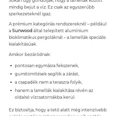
Sokan úgy gondolják, hogy a lamellák között
mindig bejut a víz. Ez csak az egyszerűbb
szerkezeteknél igaz.
A prémium kategóriás rendszereknél – például
a
Sunwood
által telepített alumínium
bioklimatikus pergoláknál – a lamellák speciális
kialakításúak.
Amikor bezáródnak:
pontosan egymásra fekszenek,
gumitömítések segítik a zárást,
a csapadék nem a teraszra folyik,
hanem a lamellák kialakítása révén az
oldalsó vízcsatornákba kerül.
Ez biztosítja, hogy a tető alatt még intenzívebb