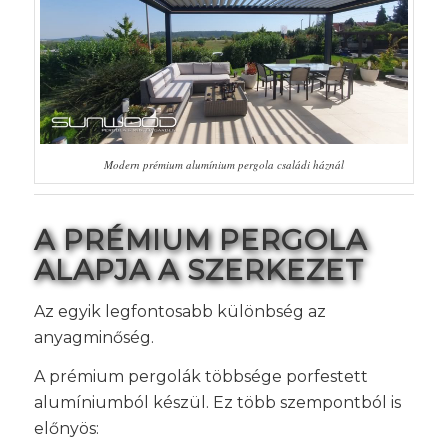
Modern prémium alumínium pergola családi háznál
A PRÉMIUM PERGOLA
ALAPJA A SZERKEZET
Az egyik legfontosabb különbség az
anyagminőség.
A prémium pergolák többsége porfestett
alumíniumból készül. Ez több szempontból is
előnyös: