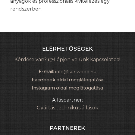
anyagok és professzionális kivitelezés egy
rendszerben.
ELÉRHETŐSÉGEK
Kérdése van? 👉Lépjen velünk kapcsolatba!
E-mail:
info@sunwood.hu
Facebook oldal meglátogatása
Instagram oldal meglátogatása
Álláspartner:
Gyártás technikus állások
PARTNEREK