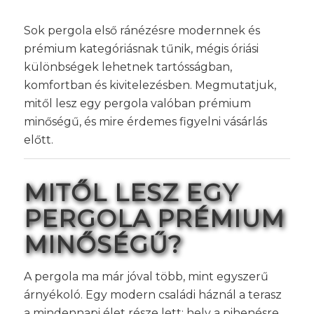
Sok pergola első ránézésre modernnek és
prémium kategóriásnak tűnik, mégis óriási
különbségek lehetnek tartósságban,
komfortban és kivitelezésben. Megmutatjuk,
mitől lesz egy pergola valóban prémium
minőségű, és mire érdemes figyelni vásárlás
előtt.
MITŐL LESZ EGY
PERGOLA PRÉMIUM
MINŐSÉGŰ?
A pergola ma már jóval több, mint egyszerű
árnyékoló. Egy modern családi háznál a terasz
a mindennapi élet része lett: hely a pihenésre,