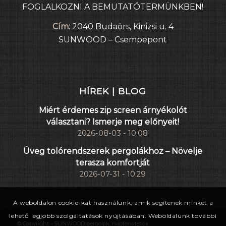
FOGLALKOZNI A BEMUTATÓTERMÜNKBEN!
Cím:
2040 Budaörs, Kinizsi u. 4
SUNWOOD – Csempepont
HÍREK | BLOG
Miért érdemes zip screen árnyékolót
választani? Ismerje meg előnyeit!
2026-08-03 - 10:08
Üveg tolórendszerek pergolákhoz – Növelje
terasza komfortját
2026-07-31 - 10:29
A weboldalon cookie-kat használunk, amik segítenek minket a
lehető legjobb szolgáltatások nyújtásában. Weboldalunk további
© Copyright - SUNWOOD pergolák, napfénytetők