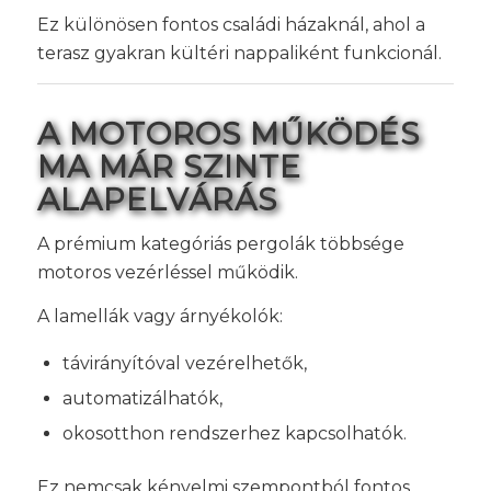
Ez különösen fontos családi házaknál, ahol a
terasz gyakran kültéri nappaliként funkcionál.
A MOTOROS MŰKÖDÉS
MA MÁR SZINTE
ALAPELVÁRÁS
A prémium kategóriás pergolák többsége
motoros vezérléssel működik.
A lamellák vagy árnyékolók:
távirányítóval vezérelhetők,
automatizálhatók,
okosotthon rendszerhez kapcsolhatók.
Ez nemcsak kényelmi szempontból fontos.