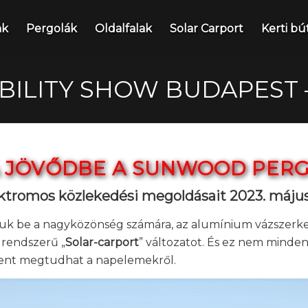
nk
Pergolák
Oldalfalak
Solar Carport
Kerti bú
BILITY SHOW BUDAPEST –
A JÖVŐDBE A SUNWOOD PER
ktromos közlekedési megoldásait 2023. május
uk be a nagyközönség számára, az alumínium vázszerk
 rendszerű „
Solar-carport
” változatot. És ez nem minde
ent megtudhat a napelemekről.