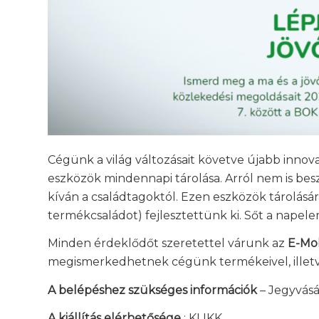
Cégünk a világ változásait követve újabb innov
eszközök mindennapi tárolása. Arról nem is be
kíván a családtagoktól. Ezen eszközök tárolásá
termékcsaládot) fejlesztettünk ki. Sőt a napel
Minden érdeklődőt szeretettel várunk az
E-Mob
megismerkedhetnek cégünk termékeivel, illetve
A belépéshez szükséges információk
–
Jegyvásár
A kiállítás elérhetősége
:
KLIKK