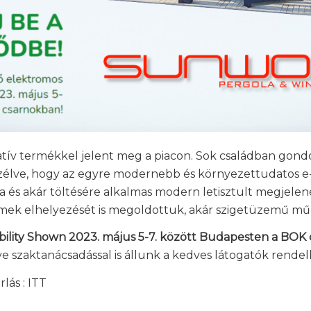
atív termékkel jelent meg a piacon. Sok családban gond
szélve, hogy az egyre modernebb és környezettudatos e-
ra és akár töltésére alkalmas modern letisztult megjele
emek elhelyezését is megoldottuk, akár szigetüzemű műk
ility Shown 2023. május 5-7. között Budapesten a BOK
 szaktanácsadással is állunk a kedves látogatók rendel
lás : ITT