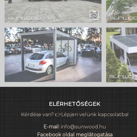
ELÉRHETŐSÉGEK
Kérdése van? 👉Lépjen velünk kapcsolatba!
E-mail:
info@sunwood.hu
Facebook oldal meglátogatása