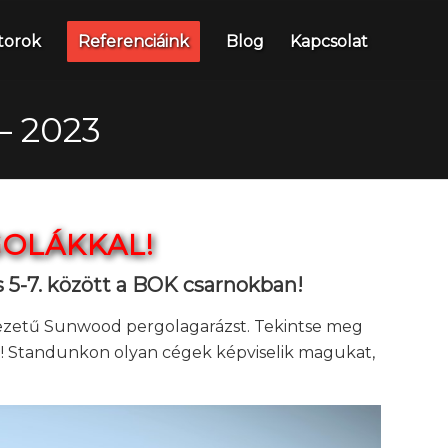
torok
Referenciáink
Blog
Kapcsolat
 2023
GOLÁKKAL!
 5-7. között a BOK csarnokban!
ezetű Sunwood pergolagarázst. Tekintse meg
n! Standunkon olyan cégek képviselik magukat,