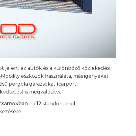
ot jelent az autók és a különböző közlekedési
Mobility eszközök használata, más igényeket
nésű pergola garázsokat (carport
ödtetést is megvalósítva.
 csarnokban
– a
12
standon, ahol
kezésére.