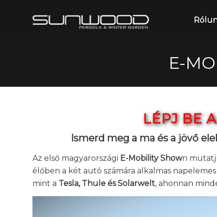
Rólu
E-MO
LÉPJ BE 
Ismerd meg a ma és a jövő ele
Az első magyarországi
E-Mobility Show
n mutatj
élőben a két autó számára alkalmas napelemes
mint a
Tesla, Thule és Solarwelt
, ahonnan mind