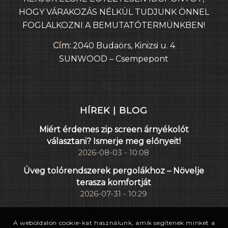
HOGY VÁRAKOZÁS NÉLKÜL TUDJUNK ÖNNEL
FOGLALKOZNI A BEMUTATÓTERMÜNKBEN!
Cím:
2040 Budaörs, Kinizsi u. 4
SUNWOOD – Csempepont
HÍREK | BLOG
Miért érdemes zip screen árnyékolót
választani? Ismerje meg előnyeit!
2026-08-03 - 10:08
Üveg tolórendszerek pergolákhoz – Növelje
terasza komfortját
2026-07-31 - 10:29
A weboldalon cookie-kat használunk, amik segítenek minket a