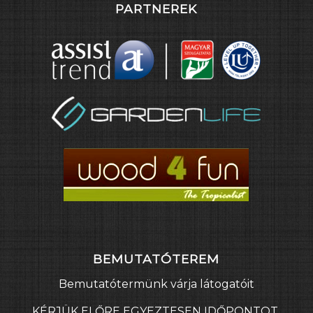
PARTNEREK
BEMUTATÓTEREM
Bemutatótermünk várja látogatóit
KÉRJÜK ELŐRE EGYEZTESEN IDŐPONTOT,