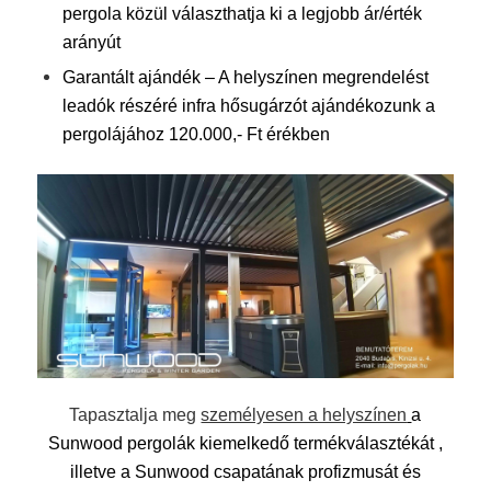
pergola közül választhatja ki a legjobb ár/érték
arányút
Garantált ajándék – A helyszínen megrendelést
leadók részéré infra hősugárzót ajándékozunk a
pergolájához 120.000,- Ft érékben
Tapasztalja meg
személyesen a helyszínen
a
Sunwood pergolák kiemelkedő termékválasztékát ,
illetve a Sunwood csapatának profizmusát és