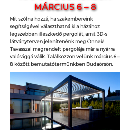
MÁRCIUS 6 – 8
Mit szólna hozzá, ha szakembereink
segítségével választhatná ki a házához
legszebben illeszkedő pergolát, amit 3D-s
látványterven jelenítenénk meg Önnek!
Tavasszal megrendelt pergolája már a nyárra
valósággá válik. Találkozzon velünk március 6 –
8 között bemutatótermünkben Budaörsön.