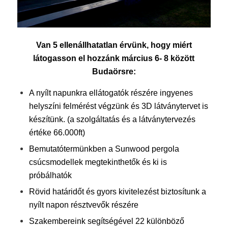
Van 5 ellenállhatatlan érvünk, hogy miért
látogasson el hozzánk március 6- 8 között
Budaörsre:
A nyílt napunkra ellátogatók részére ingyenes
helyszíni felmérést végzünk és 3D látványtervet is
készítünk. (a szolgáltatás és a látványtervezés
értéke 66.000ft)
Bemutatótermünkben a Sunwood pergola
csúcsmodellek megtekinthetők és ki is
próbálhatók
Rövid határidőt és gyors kivitelezést biztosítunk a
nyílt napon résztvevők részére
Szakembereink segítségével 22 különböző