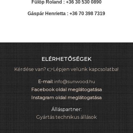
Fülöp Roland : +36 30 530 0890
Gáspár Henrietta : +36 70 398 7319
ELÉRHETŐSÉGEK
Kérdése van? 👉Lépjen velünk kapcsolatba!
E-mail:
info@sunwood.hu
Facebook oldal meglátogatása
Instagram oldal meglátogatása
Álláspartner:
Gyártás technikus állások